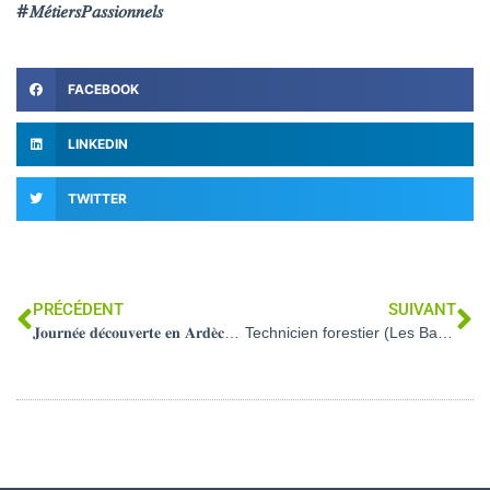
#𝑀𝑒́𝑡𝑖𝑒𝑟𝑠𝑃𝑎𝑠𝑠𝑖𝑜𝑛𝑛𝑒𝑙𝑠
FACEBOOK
LINKEDIN
TWITTER
PRÉCÉDENT
SUIVANT
𝐉𝐨𝐮𝐫𝐧𝐞́𝐞 𝐝𝐞́𝐜𝐨𝐮𝐯𝐞𝐫𝐭𝐞 𝐞𝐧 𝐀𝐫𝐝𝐞̀𝐜𝐡𝐞 𝐩𝐨𝐮𝐫 𝐧𝐨𝐬 𝐞́𝐥𝐞̀𝐯𝐞𝐬 𝐝𝐞 𝟏𝐞̀𝐫𝐞 𝐒𝐓𝐀𝐕 𝐞𝐭 𝟐𝐧𝐝𝐞 𝐆𝐓 !
Technicien forestier (Les Baroches – 54)