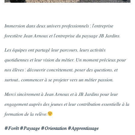
𝐼𝑚𝑚𝑒𝑟𝑠𝑖𝑜𝑛 𝑑𝑎𝑛𝑠 𝑑𝑒𝑢𝑥 𝑢𝑛𝑖𝑣𝑒𝑟𝑠 𝑝𝑟𝑜𝑓𝑒𝑠𝑠𝑖𝑜𝑛𝑛𝑒𝑙𝑠 : 𝑙’𝑒𝑛𝑡𝑟𝑒𝑝𝑟𝑖𝑠𝑒
𝑓𝑜𝑟𝑒𝑠𝑡𝑖𝑒̀𝑟𝑒 𝐽𝑒𝑎𝑛 𝐴𝑟𝑛𝑜𝑢𝑥 𝑒𝑡 𝑙’𝑒𝑛𝑡𝑟𝑒𝑝𝑟𝑖𝑠𝑒 𝑑𝑢 𝑝𝑎𝑦𝑠𝑎𝑔𝑒 𝐽𝐵 𝐽𝑎𝑟𝑑𝑖𝑛𝑠.
𝐿𝑒𝑠 𝑒́𝑞𝑢𝑖𝑝𝑒𝑠 𝑜𝑛𝑡 𝑝𝑎𝑟𝑡𝑎𝑔𝑒́ 𝑙𝑒𝑢𝑟 𝑝𝑎𝑟𝑐𝑜𝑢𝑟𝑠, 𝑙𝑒𝑢𝑟𝑠 𝑎𝑐𝑡𝑖𝑣𝑖𝑡𝑒́𝑠
𝑞𝑢𝑜𝑡𝑖𝑑𝑖𝑒𝑛𝑛𝑒𝑠 𝑒𝑡 𝑙𝑒𝑢𝑟 𝑣𝑖𝑠𝑖𝑜𝑛 𝑑𝑢 𝑚𝑒́𝑡𝑖𝑒𝑟. 𝑈𝑛 𝑚𝑜𝑚𝑒𝑛𝑡 𝑝𝑟𝑒́𝑐𝑖𝑒𝑢𝑥 𝑝𝑜𝑢𝑟
𝑛𝑜𝑠 𝑒́𝑙𝑒̀𝑣𝑒𝑠 : 𝑑𝑒́𝑐𝑜𝑢𝑣𝑟𝑖𝑟 𝑐𝑜𝑛𝑐𝑟𝑒̀𝑡𝑒𝑚𝑒𝑛𝑡, 𝑝𝑜𝑠𝑒𝑟 𝑑𝑒𝑠 𝑞𝑢𝑒𝑠𝑡𝑖𝑜𝑛𝑠, 𝑒𝑡
𝑠𝑢𝑟𝑡𝑜𝑢𝑡… 𝑐𝑜𝑚𝑚𝑒𝑛𝑐𝑒𝑟 𝑎̀ 𝑠𝑒 𝑝𝑟𝑜𝑗𝑒𝑡𝑒𝑟 𝑣𝑒𝑟𝑠 𝑢𝑛 𝑚𝑒́𝑡𝑖𝑒𝑟 𝑝𝑎𝑠𝑠𝑖𝑜𝑛.
𝑀𝑒𝑟𝑐𝑖 𝑠𝑖𝑛𝑐𝑒̀𝑟𝑒𝑚𝑒𝑛𝑡 𝑎̀ 𝐽𝑒𝑎𝑛 𝐴𝑟𝑛𝑜𝑢𝑥 𝑒𝑡 𝑎̀ 𝐽𝐵 𝐽𝑎𝑟𝑑𝑖𝑛𝑠 𝑝𝑜𝑢𝑟 𝑙𝑒𝑢𝑟
𝑒𝑛𝑔𝑎𝑔𝑒𝑚𝑒𝑛𝑡 𝑎𝑢𝑝𝑟𝑒̀𝑠 𝑑𝑒𝑠 𝑗𝑒𝑢𝑛𝑒𝑠 𝑒𝑡 𝑙𝑒𝑢𝑟 𝑐𝑜𝑛𝑡𝑟𝑖𝑏𝑢𝑡𝑖𝑜𝑛 𝑒𝑠𝑠𝑒𝑛𝑡𝑖𝑒𝑙𝑙𝑒 𝑎̀ 𝑙𝑎
𝑓𝑜𝑟𝑚𝑎𝑡𝑖𝑜𝑛 𝑑𝑒 𝑙𝑎 𝑟𝑒𝑙𝑒̀𝑣𝑒.
#𝐹𝑜𝑟𝑒̂𝑡
#𝑃𝑎𝑦𝑠𝑎𝑔𝑒
#𝑂𝑟𝑖𝑒𝑛𝑡𝑎𝑡𝑖𝑜𝑛
#𝐴𝑝𝑝𝑟𝑒𝑛𝑡𝑖𝑠𝑠𝑎𝑔𝑒