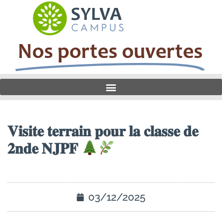
Nos portes ouvertes
𝐕𝐢𝐬𝐢𝐭𝐞 𝐭𝐞𝐫𝐫𝐚𝐢𝐧 𝐩𝐨𝐮𝐫 𝐥𝐚 𝐜𝐥𝐚𝐬𝐬𝐞 𝐝𝐞
𝟐𝐧𝐝𝐞 𝐍𝐉𝐏𝐅
03/12/2025