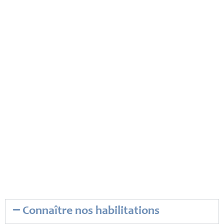
Taxe d'apprentissage
Mode d'emploi & démarches à suivre
Connaître nos habilitations