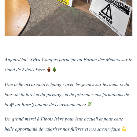
𝐴𝑢𝑗𝑜𝑢𝑟𝑑’ℎ𝑢𝑖, 𝑆𝑦𝑙𝑣𝑎 𝐶𝑎𝑚𝑝𝑢𝑠 𝑝𝑎𝑟𝑡𝑖𝑐𝑖𝑝𝑒 𝑎𝑢 𝐹𝑜𝑟𝑢𝑚 𝑑𝑒𝑠 𝑀𝑒́𝑡𝑖𝑒𝑟𝑠 𝑠𝑢𝑟 𝑙𝑒
𝑠𝑡𝑎𝑛𝑑 𝑑𝑒 𝐹𝑖𝑏𝑜𝑖𝑠 𝐼𝑠𝑒̀𝑟𝑒
𝑈𝑛𝑒 𝑏𝑒𝑙𝑙𝑒 𝑜𝑐𝑐𝑎𝑠𝑖𝑜𝑛 𝑑’𝑒́𝑐ℎ𝑎𝑛𝑔𝑒𝑟 𝑎𝑣𝑒𝑐 𝑙𝑒𝑠 𝑗𝑒𝑢𝑛𝑒𝑠 𝑠𝑢𝑟 𝑙𝑒𝑠 𝑚𝑒́𝑡𝑖𝑒𝑟𝑠 𝑑𝑢
𝑏𝑜𝑖𝑠, 𝑑𝑒 𝑙𝑎 𝑓𝑜𝑟𝑒̂𝑡 𝑒𝑡 𝑑𝑢 𝑝𝑎𝑦𝑠𝑎𝑔𝑒, 𝑒𝑡 𝑑𝑒 𝑝𝑟𝑒́𝑠𝑒𝑛𝑡𝑒𝑟 𝑛𝑜𝑠 𝑓𝑜𝑟𝑚𝑎𝑡𝑖𝑜𝑛𝑠 𝑑𝑒
𝑙𝑎 4ᵉ 𝑎𝑢 𝐵𝑎𝑐+3 𝑎𝑢𝑡𝑜𝑢𝑟 𝑑𝑒 𝑙’𝑒𝑛𝑣𝑖𝑟𝑜𝑛𝑛𝑒𝑚𝑒𝑛𝑡
𝑈𝑛 𝑔𝑟𝑎𝑛𝑑 𝑚𝑒𝑟𝑐𝑖 𝑎̀ 𝐹𝑖𝑏𝑜𝑖𝑠 𝐼𝑠𝑒̀𝑟𝑒 𝑝𝑜𝑢𝑟 𝑙𝑒𝑢𝑟 𝑎𝑐𝑐𝑢𝑒𝑖𝑙 𝑒𝑡 𝑝𝑜𝑢𝑟 𝑐𝑒𝑡𝑡𝑒
𝑏𝑒𝑙𝑙𝑒 𝑜𝑝𝑝𝑜𝑟𝑡𝑢𝑛𝑖𝑡𝑒́ 𝑑𝑒 𝑣𝑎𝑙𝑜𝑟𝑖𝑠𝑒𝑟 𝑛𝑜𝑠 𝑓𝑖𝑙𝑖𝑒̀𝑟𝑒𝑠 𝑒𝑡 𝑛𝑜𝑠 𝑠𝑎𝑣𝑜𝑖𝑟-𝑓𝑎𝑖𝑟𝑒