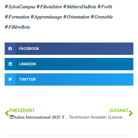
#𝑆𝑦𝑙𝑣𝑎𝐶𝑎𝑚𝑝𝑢𝑠
#𝐹𝑖𝑏𝑜𝑖𝑠𝐼𝑠𝑒̀𝑟𝑒
#𝑀𝑒́𝑡𝑖𝑒𝑟𝑠𝐷𝑢𝐵𝑜𝑖𝑠
#𝐹𝑜𝑟𝑒̂𝑡
#𝐹𝑜𝑟𝑚𝑎𝑡𝑖𝑜𝑛
#𝐴𝑝𝑝𝑟𝑒𝑛𝑡𝑖𝑠𝑠𝑎𝑔𝑒
#𝑂𝑟𝑖𝑒𝑛𝑡𝑎𝑡𝑖𝑜𝑛
#𝐺𝑟𝑒𝑛𝑜𝑏𝑙𝑒
#𝐹𝑖𝑙𝑖𝑒̀𝑟𝑒𝐵𝑜𝑖𝑠
FACEBOOK
LINKEDIN
TWITTER
PRÉCÉDENT
SUIVANT
𝐒𝐚𝐥𝐨𝐧 𝐈𝐧𝐭𝐞𝐫𝐧𝐚𝐭𝐢𝐨𝐧𝐚𝐥 𝟐𝟎𝟐𝟓 𝐓𝐞𝐜𝐡 & 𝐁𝐢𝐨
Technicien forestier (Lanne-en-Barétous – 64)