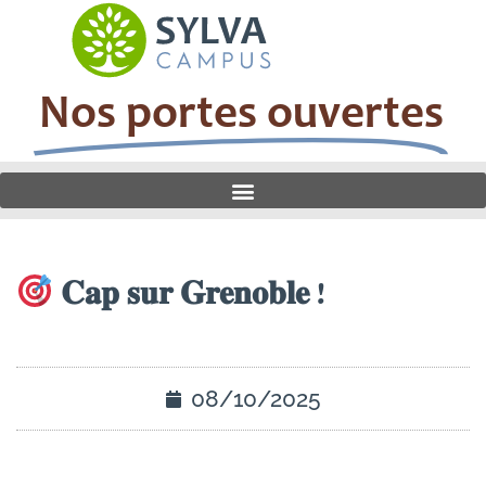
Nos portes ouvertes
𝐂𝐚𝐩 𝐬𝐮𝐫 𝐆𝐫𝐞𝐧𝐨𝐛𝐥𝐞 !
08/10/2025