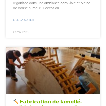
organisée dans une ambiance conviviale et pleine
de bonne humeur ! L’occasion
LIRE LA SUITE »
22 mai 2026
𝗙𝗮𝗯𝗿𝗶𝗰𝗮𝘁𝗶𝗼𝗻 𝗱𝗲 𝗹𝗮𝗺𝗲𝗹𝗹𝗲́-