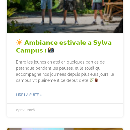
𝗔𝗺𝗯𝗶𝗮𝗻𝗰𝗲 𝗲𝘀𝘁𝗶𝘃𝗮𝗹𝗲 𝗮 𝗦𝘆𝗹𝘃𝗮
𝗖𝗮𝗺𝗽𝘂𝘀 !
Entre les jeunes en atelier, quelques parties de
pétanque pendant les pauses, et le soleil qui
accompagne nos journées depuis plusieurs jours, le
campus vit pleinement ce début d’été
LIRE LA SUITE »
27 mai 2026