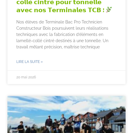
𝗰𝗼𝗹𝗹𝗲́ 𝗰𝗶𝗻𝘁𝗿𝗲́ 𝗽𝗼𝘂𝗿 𝘁𝗼𝗻𝗻𝗲𝗹𝗹𝗲
𝗮𝘃𝗲𝗰 𝗻𝗼𝘀 𝗧𝗲𝗿𝗺𝗶𝗻𝗮𝗹𝗲𝘀 𝗧𝗖𝗕 !
Nos élèves de Terminale Bac Pro Technicien
Constructeur Bois poursuivent leurs réalisations
techniques avec la fabrication d’éléments en
lamellé-collé cintré destinés à une tonnelle. Un
travail mêlant précision, maîtrise technique
LIRE LA SUITE »
20 mai 2026