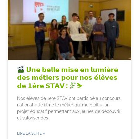
𝗨𝗻𝗲 𝗯𝗲𝗹𝗹𝗲 𝗺𝗶𝘀𝗲 𝗲𝗻 𝗹𝘂𝗺𝗶𝗲̀𝗿𝗲
𝗱𝗲𝘀 𝗺𝗲́𝘁𝗶𝗲𝗿𝘀 𝗽𝗼𝘂𝗿 𝗻𝗼𝘀 𝗲́𝗹𝗲̀𝘃𝗲𝘀
𝗱𝗲 𝟭𝗲̀𝗿𝗲 𝗦𝗧𝗔𝗩 !
⛷
Nos élèves de 1ère STAV ont participé au concours
national « Je filme le métier qui me plaît », un
projet éducatif permettant aux jeunes de découvrir
et valoriser des
LIRE LA SUITE »