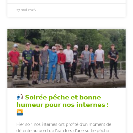
27 mai 2026
𝗦𝗼𝗶𝗿𝗲́𝗲 𝗽𝗲̂𝗰𝗵𝗲 𝗲𝘁 𝗯𝗼𝗻𝗻𝗲
𝗵𝘂𝗺𝗲𝘂𝗿 𝗽𝗼𝘂𝗿 𝗻𝗼𝘀 𝗶𝗻𝘁𝗲𝗿𝗻𝗲𝘀 !
Hier soir, nos internes ont profité d’un moment de
détente au bord de l’eau lors d’une sortie pêche