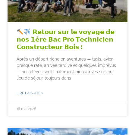
𝗥𝗲𝘁𝗼𝘂𝗿 𝘀𝘂𝗿 𝗹𝗲 𝘃𝗼𝘆𝗮𝗴𝗲 𝗱𝗲
𝗻𝗼𝘀 𝟭𝗲̀𝗿𝗲 𝗕𝗮𝗰 𝗣𝗿𝗼 𝗧𝗲𝗰𝗵𝗻𝗶𝗰𝗶𝗲𝗻
𝗖𝗼𝗻𝘀𝘁𝗿𝘂𝗰𝘁𝗲𝘂𝗿 𝗕𝗼𝗶𝘀 !
Après un départ riche en aventures — taxis, avion
presque raté, arrivée tardive et quelques imprévus
— nos élèves sont finalement bien arrivés sur leur
lieu de séjour, toujours dans
LIRE LA SUITE »
18 mai 2026