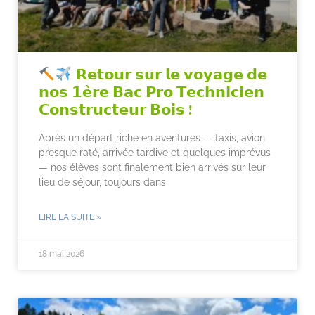
𝗥𝗲𝘁𝗼𝘂𝗿 𝘀𝘂𝗿 𝗹𝗲 𝘃𝗼𝘆𝗮𝗴𝗲 𝗱𝗲
𝗻𝗼𝘀 𝟭𝗲̀𝗿𝗲 𝗕𝗮𝗰 𝗣𝗿𝗼 𝗧𝗲𝗰𝗵𝗻𝗶𝗰𝗶𝗲𝗻
𝗖𝗼𝗻𝘀𝘁𝗿𝘂𝗰𝘁𝗲𝘂𝗿 𝗕𝗼𝗶𝘀 !
Après un départ riche en aventures — taxis, avion
presque raté, arrivée tardive et quelques imprévus
— nos élèves sont finalement bien arrivés sur leur
lieu de séjour, toujours dans
LIRE LA SUITE »
18 mai 2026