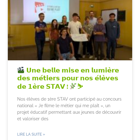
𝗨𝗻𝗲 𝗯𝗲𝗹𝗹𝗲 𝗺𝗶𝘀𝗲 𝗲𝗻 𝗹𝘂𝗺𝗶𝗲̀𝗿𝗲
𝗱𝗲𝘀 𝗺𝗲́𝘁𝗶𝗲𝗿𝘀 𝗽𝗼𝘂𝗿 𝗻𝗼𝘀 𝗲́𝗹𝗲̀𝘃𝗲𝘀
𝗱𝗲 𝟭𝗲̀𝗿𝗲 𝗦𝗧𝗔𝗩 !
⛷
Nos élèves de 1ère STAV ont participé au concours
national « Je filme le métier qui me plaît », un
projet éducatif permettant aux jeunes de découvrir
et valoriser des
LIRE LA SUITE »