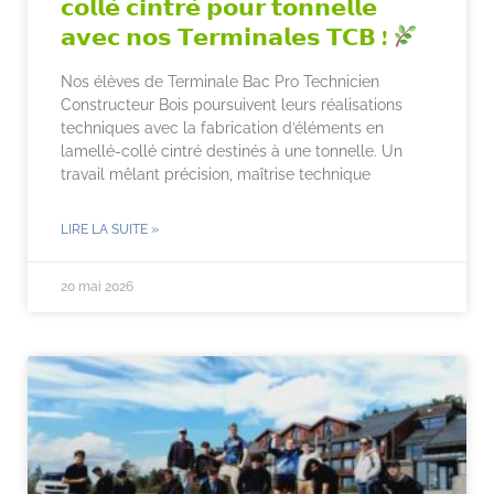
𝗰𝗼𝗹𝗹𝗲́ 𝗰𝗶𝗻𝘁𝗿𝗲́ 𝗽𝗼𝘂𝗿 𝘁𝗼𝗻𝗻𝗲𝗹𝗹𝗲
𝗮𝘃𝗲𝗰 𝗻𝗼𝘀 𝗧𝗲𝗿𝗺𝗶𝗻𝗮𝗹𝗲𝘀 𝗧𝗖𝗕 !
Nos élèves de Terminale Bac Pro Technicien
Constructeur Bois poursuivent leurs réalisations
techniques avec la fabrication d’éléments en
lamellé-collé cintré destinés à une tonnelle. Un
travail mêlant précision, maîtrise technique
LIRE LA SUITE »
20 mai 2026