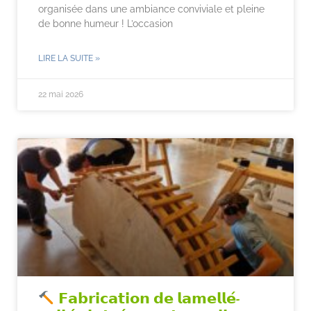
organisée dans une ambiance conviviale et pleine
de bonne humeur ! L’occasion
LIRE LA SUITE »
22 mai 2026
𝗙𝗮𝗯𝗿𝗶𝗰𝗮𝘁𝗶𝗼𝗻 𝗱𝗲 𝗹𝗮𝗺𝗲𝗹𝗹𝗲́-