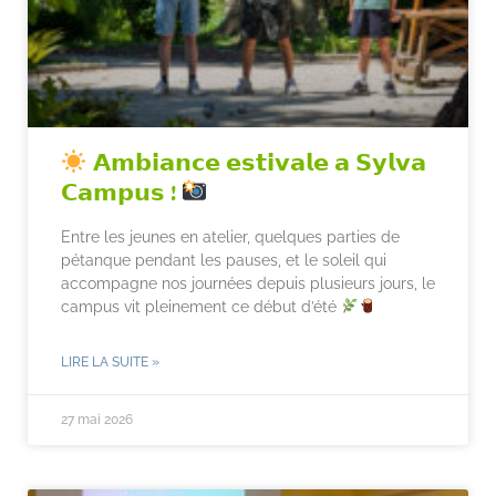
𝗔𝗺𝗯𝗶𝗮𝗻𝗰𝗲 𝗲𝘀𝘁𝗶𝘃𝗮𝗹𝗲 𝗮 𝗦𝘆𝗹𝘃𝗮
𝗖𝗮𝗺𝗽𝘂𝘀 !
Entre les jeunes en atelier, quelques parties de
pétanque pendant les pauses, et le soleil qui
accompagne nos journées depuis plusieurs jours, le
campus vit pleinement ce début d’été
LIRE LA SUITE »
27 mai 2026