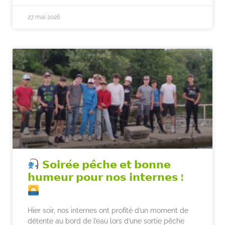
27 mai 2026
𝗦𝗼𝗶𝗿𝗲́𝗲 𝗽𝗲̂𝗰𝗵𝗲 𝗲𝘁 𝗯𝗼𝗻𝗻𝗲
𝗵𝘂𝗺𝗲𝘂𝗿 𝗽𝗼𝘂𝗿 𝗻𝗼𝘀 𝗶𝗻𝘁𝗲𝗿𝗻𝗲𝘀 !
Hier soir, nos internes ont profité d’un moment de
détente au bord de l’eau lors d’une sortie pêche