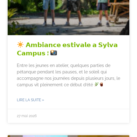
𝗔𝗺𝗯𝗶𝗮𝗻𝗰𝗲 𝗲𝘀𝘁𝗶𝘃𝗮𝗹𝗲 𝗮 𝗦𝘆𝗹𝘃𝗮
𝗖𝗮𝗺𝗽𝘂𝘀 !
Entre les jeunes en atelier, quelques parties de
pétanque pendant les pauses, et le soleil qui
accompagne nos journées depuis plusieurs jours, le
campus vit pleinement ce début d’été
LIRE LA SUITE »
27 mai 2026