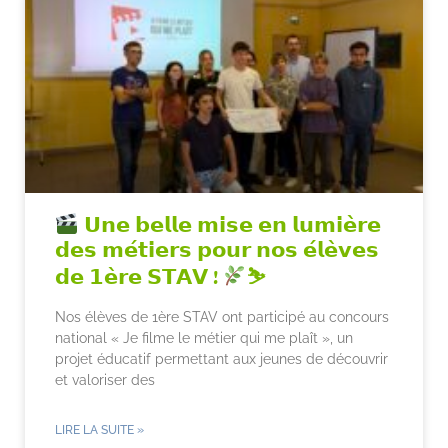
𝗨𝗻𝗲 𝗯𝗲𝗹𝗹𝗲 𝗺𝗶𝘀𝗲 𝗲𝗻 𝗹𝘂𝗺𝗶𝗲̀𝗿𝗲
𝗱𝗲𝘀 𝗺𝗲́𝘁𝗶𝗲𝗿𝘀 𝗽𝗼𝘂𝗿 𝗻𝗼𝘀 𝗲́𝗹𝗲̀𝘃𝗲𝘀
𝗱𝗲 𝟭𝗲̀𝗿𝗲 𝗦𝗧𝗔𝗩 !
⛷
Nos élèves de 1ère STAV ont participé au concours
national « Je filme le métier qui me plaît », un
projet éducatif permettant aux jeunes de découvrir
et valoriser des
LIRE LA SUITE »