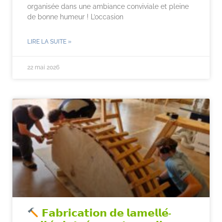
organisée dans une ambiance conviviale et pleine
de bonne humeur ! L’occasion
LIRE LA SUITE »
22 mai 2026
𝗙𝗮𝗯𝗿𝗶𝗰𝗮𝘁𝗶𝗼𝗻 𝗱𝗲 𝗹𝗮𝗺𝗲𝗹𝗹𝗲́-