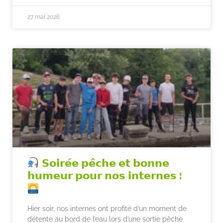
27 mai 2026
𝗦𝗼𝗶𝗿𝗲́𝗲 𝗽𝗲̂𝗰𝗵𝗲 𝗲𝘁 𝗯𝗼𝗻𝗻𝗲
𝗵𝘂𝗺𝗲𝘂𝗿 𝗽𝗼𝘂𝗿 𝗻𝗼𝘀 𝗶𝗻𝘁𝗲𝗿𝗻𝗲𝘀 !
Hier soir, nos internes ont profité d’un moment de
détente au bord de l’eau lors d’une sortie pêche