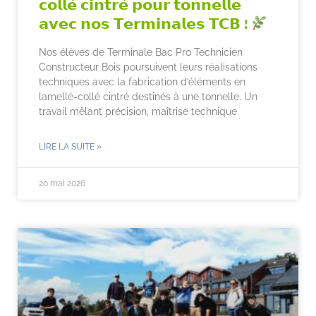
𝗰𝗼𝗹𝗹𝗲́ 𝗰𝗶𝗻𝘁𝗿𝗲́ 𝗽𝗼𝘂𝗿 𝘁𝗼𝗻𝗻𝗲𝗹𝗹𝗲
𝗮𝘃𝗲𝗰 𝗻𝗼𝘀 𝗧𝗲𝗿𝗺𝗶𝗻𝗮𝗹𝗲𝘀 𝗧𝗖𝗕 !
Nos élèves de Terminale Bac Pro Technicien
Constructeur Bois poursuivent leurs réalisations
techniques avec la fabrication d’éléments en
lamellé-collé cintré destinés à une tonnelle. Un
travail mêlant précision, maîtrise technique
LIRE LA SUITE »
20 mai 2026