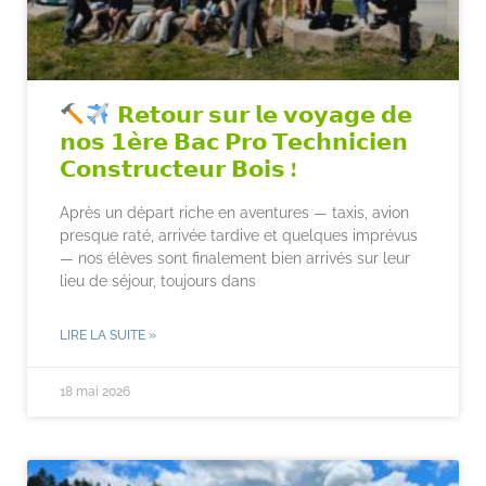
𝗥𝗲𝘁𝗼𝘂𝗿 𝘀𝘂𝗿 𝗹𝗲 𝘃𝗼𝘆𝗮𝗴𝗲 𝗱𝗲
𝗻𝗼𝘀 𝟭𝗲̀𝗿𝗲 𝗕𝗮𝗰 𝗣𝗿𝗼 𝗧𝗲𝗰𝗵𝗻𝗶𝗰𝗶𝗲𝗻
𝗖𝗼𝗻𝘀𝘁𝗿𝘂𝗰𝘁𝗲𝘂𝗿 𝗕𝗼𝗶𝘀 !
Après un départ riche en aventures — taxis, avion
presque raté, arrivée tardive et quelques imprévus
— nos élèves sont finalement bien arrivés sur leur
lieu de séjour, toujours dans
LIRE LA SUITE »
18 mai 2026