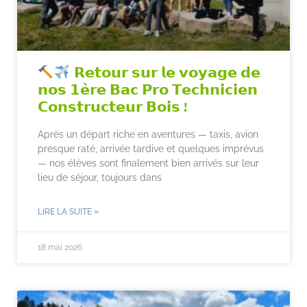
𝗥𝗲𝘁𝗼𝘂𝗿 𝘀𝘂𝗿 𝗹𝗲 𝘃𝗼𝘆𝗮𝗴𝗲 𝗱𝗲
𝗻𝗼𝘀 𝟭𝗲̀𝗿𝗲 𝗕𝗮𝗰 𝗣𝗿𝗼 𝗧𝗲𝗰𝗵𝗻𝗶𝗰𝗶𝗲𝗻
𝗖𝗼𝗻𝘀𝘁𝗿𝘂𝗰𝘁𝗲𝘂𝗿 𝗕𝗼𝗶𝘀 !
Après un départ riche en aventures — taxis, avion
presque raté, arrivée tardive et quelques imprévus
— nos élèves sont finalement bien arrivés sur leur
lieu de séjour, toujours dans
LIRE LA SUITE »
18 mai 2026