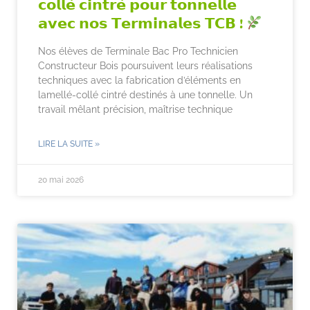
𝗰𝗼𝗹𝗹𝗲́ 𝗰𝗶𝗻𝘁𝗿𝗲́ 𝗽𝗼𝘂𝗿 𝘁𝗼𝗻𝗻𝗲𝗹𝗹𝗲
𝗮𝘃𝗲𝗰 𝗻𝗼𝘀 𝗧𝗲𝗿𝗺𝗶𝗻𝗮𝗹𝗲𝘀 𝗧𝗖𝗕 !
Nos élèves de Terminale Bac Pro Technicien
Constructeur Bois poursuivent leurs réalisations
techniques avec la fabrication d’éléments en
lamellé-collé cintré destinés à une tonnelle. Un
travail mêlant précision, maîtrise technique
LIRE LA SUITE »
20 mai 2026