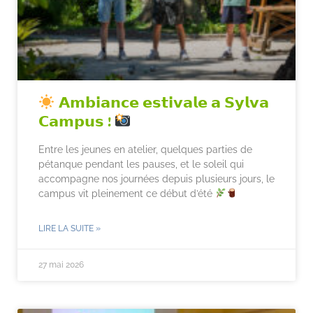
𝗔𝗺𝗯𝗶𝗮𝗻𝗰𝗲 𝗲𝘀𝘁𝗶𝘃𝗮𝗹𝗲 𝗮 𝗦𝘆𝗹𝘃𝗮
𝗖𝗮𝗺𝗽𝘂𝘀 !
Entre les jeunes en atelier, quelques parties de
pétanque pendant les pauses, et le soleil qui
accompagne nos journées depuis plusieurs jours, le
campus vit pleinement ce début d’été
LIRE LA SUITE »
27 mai 2026