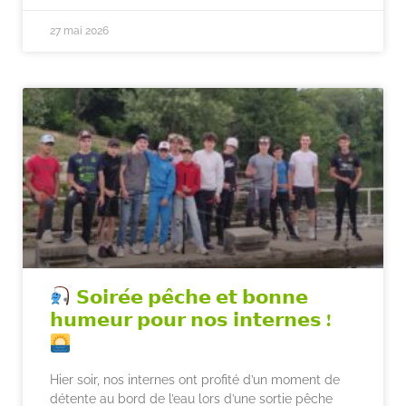
27 mai 2026
𝗦𝗼𝗶𝗿𝗲́𝗲 𝗽𝗲̂𝗰𝗵𝗲 𝗲𝘁 𝗯𝗼𝗻𝗻𝗲
𝗵𝘂𝗺𝗲𝘂𝗿 𝗽𝗼𝘂𝗿 𝗻𝗼𝘀 𝗶𝗻𝘁𝗲𝗿𝗻𝗲𝘀 !
Hier soir, nos internes ont profité d’un moment de
détente au bord de l’eau lors d’une sortie pêche