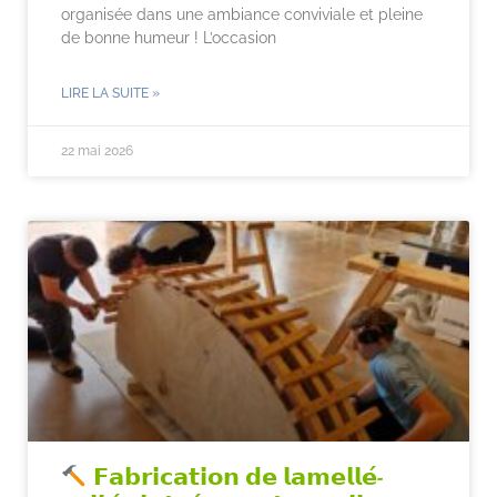
organisée dans une ambiance conviviale et pleine
de bonne humeur ! L’occasion
LIRE LA SUITE »
22 mai 2026
𝗙𝗮𝗯𝗿𝗶𝗰𝗮𝘁𝗶𝗼𝗻 𝗱𝗲 𝗹𝗮𝗺𝗲𝗹𝗹𝗲́-