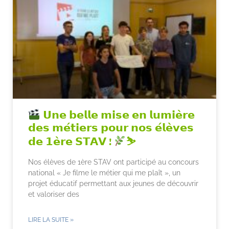
𝗨𝗻𝗲 𝗯𝗲𝗹𝗹𝗲 𝗺𝗶𝘀𝗲 𝗲𝗻 𝗹𝘂𝗺𝗶𝗲̀𝗿𝗲
𝗱𝗲𝘀 𝗺𝗲́𝘁𝗶𝗲𝗿𝘀 𝗽𝗼𝘂𝗿 𝗻𝗼𝘀 𝗲́𝗹𝗲̀𝘃𝗲𝘀
𝗱𝗲 𝟭𝗲̀𝗿𝗲 𝗦𝗧𝗔𝗩 !
⛷
Nos élèves de 1ère STAV ont participé au concours
national « Je filme le métier qui me plaît », un
projet éducatif permettant aux jeunes de découvrir
et valoriser des
LIRE LA SUITE »