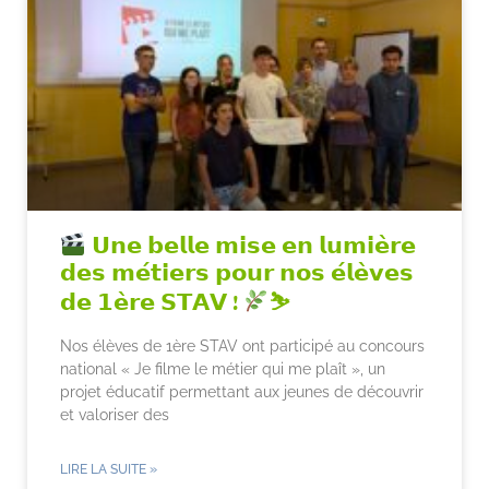
𝗨𝗻𝗲 𝗯𝗲𝗹𝗹𝗲 𝗺𝗶𝘀𝗲 𝗲𝗻 𝗹𝘂𝗺𝗶𝗲̀𝗿𝗲
𝗱𝗲𝘀 𝗺𝗲́𝘁𝗶𝗲𝗿𝘀 𝗽𝗼𝘂𝗿 𝗻𝗼𝘀 𝗲́𝗹𝗲̀𝘃𝗲𝘀
𝗱𝗲 𝟭𝗲̀𝗿𝗲 𝗦𝗧𝗔𝗩 !
⛷
Nos élèves de 1ère STAV ont participé au concours
national « Je filme le métier qui me plaît », un
projet éducatif permettant aux jeunes de découvrir
et valoriser des
LIRE LA SUITE »