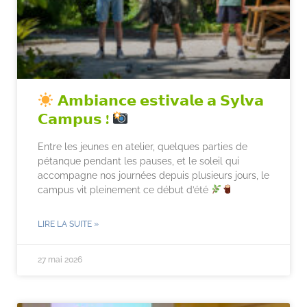
𝗔𝗺𝗯𝗶𝗮𝗻𝗰𝗲 𝗲𝘀𝘁𝗶𝘃𝗮𝗹𝗲 𝗮 𝗦𝘆𝗹𝘃𝗮
𝗖𝗮𝗺𝗽𝘂𝘀 !
Entre les jeunes en atelier, quelques parties de
pétanque pendant les pauses, et le soleil qui
accompagne nos journées depuis plusieurs jours, le
campus vit pleinement ce début d’été
LIRE LA SUITE »
27 mai 2026