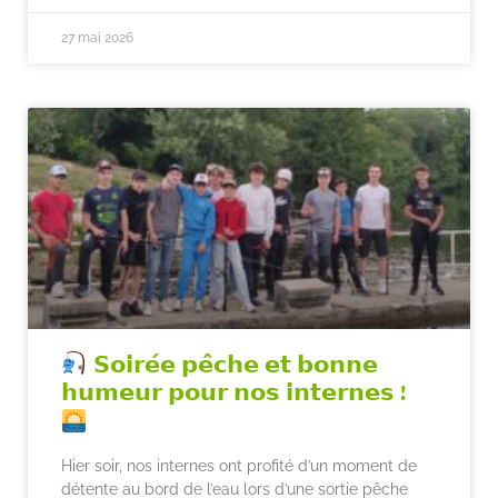
27 mai 2026
𝗦𝗼𝗶𝗿𝗲́𝗲 𝗽𝗲̂𝗰𝗵𝗲 𝗲𝘁 𝗯𝗼𝗻𝗻𝗲
𝗵𝘂𝗺𝗲𝘂𝗿 𝗽𝗼𝘂𝗿 𝗻𝗼𝘀 𝗶𝗻𝘁𝗲𝗿𝗻𝗲𝘀 !
Hier soir, nos internes ont profité d’un moment de
détente au bord de l’eau lors d’une sortie pêche