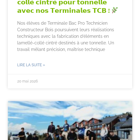
𝗰𝗼𝗹𝗹𝗲́ 𝗰𝗶𝗻𝘁𝗿𝗲́ 𝗽𝗼𝘂𝗿 𝘁𝗼𝗻𝗻𝗲𝗹𝗹𝗲
𝗮𝘃𝗲𝗰 𝗻𝗼𝘀 𝗧𝗲𝗿𝗺𝗶𝗻𝗮𝗹𝗲𝘀 𝗧𝗖𝗕 !
Nos élèves de Terminale Bac Pro Technicien
Constructeur Bois poursuivent leurs réalisations
techniques avec la fabrication d’éléments en
lamellé-collé cintré destinés à une tonnelle. Un
travail mêlant précision, maîtrise technique
LIRE LA SUITE »
20 mai 2026