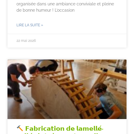
organisée dans une ambiance conviviale et pleine
de bonne humeur ! L’occasion
LIRE LA SUITE »
22 mai 2026
𝗙𝗮𝗯𝗿𝗶𝗰𝗮𝘁𝗶𝗼𝗻 𝗱𝗲 𝗹𝗮𝗺𝗲𝗹𝗹𝗲́-