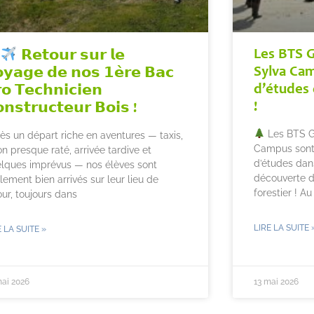
Les BTS G
𝗥𝗲𝘁𝗼𝘂𝗿 𝘀𝘂𝗿 𝗹𝗲
Sylva Ca
𝘆𝗮𝗴𝗲 𝗱𝗲 𝗻𝗼𝘀 𝟭𝗲̀𝗿𝗲 𝗕𝗮𝗰
d’études 
𝗼 𝗧𝗲𝗰𝗵𝗻𝗶𝗰𝗶𝗲𝗻
!
𝗻𝘀𝘁𝗿𝘂𝗰𝘁𝗲𝘂𝗿 𝗕𝗼𝗶𝘀 !
Les BTS Ge
ès un départ riche en aventures — taxis,
Campus sont
on presque raté, arrivée tardive et
d’études dans
lques imprévus — nos élèves sont
découverte de
alement bien arrivés sur leur lieu de
forestier ! A
our, toujours dans
LIRE LA SUITE 
E LA SUITE »
mai 2026
13 mai 2026