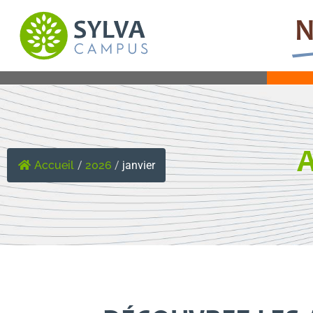
N
INFORMATIONS GÉNÉRALES
C
A
Accueil
/
2026
/
janvier