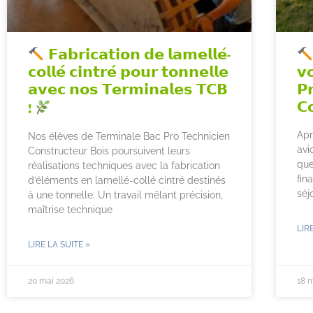
𝗙𝗮𝗯𝗿𝗶𝗰𝗮𝘁𝗶𝗼𝗻 𝗱𝗲 𝗹𝗮𝗺𝗲𝗹𝗹𝗲́-
𝗰𝗼𝗹𝗹𝗲́ 𝗰𝗶𝗻𝘁𝗿𝗲́ 𝗽𝗼𝘂𝗿 𝘁𝗼𝗻𝗻𝗲𝗹𝗹𝗲
𝘃
𝗮𝘃𝗲𝗰 𝗻𝗼𝘀 𝗧𝗲𝗿𝗺𝗶𝗻𝗮𝗹𝗲𝘀 𝗧𝗖𝗕
𝗣
𝗖
!
Apr
Nos élèves de Terminale Bac Pro Technicien
avi
Constructeur Bois poursuivent leurs
que
réalisations techniques avec la fabrication
fin
d’éléments en lamellé-collé cintré destinés
séj
à une tonnelle. Un travail mêlant précision,
maîtrise technique
LIR
LIRE LA SUITE »
20 mai 2026
18 