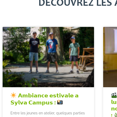
DÉCOUVREZ LES 
𝗔𝗺𝗯𝗶𝗮𝗻𝗰𝗲 𝗲𝘀𝘁𝗶𝘃𝗮𝗹𝗲 𝗮
𝗹
𝗦𝘆𝗹𝘃𝗮 𝗖𝗮𝗺𝗽𝘂𝘀 !
𝗻
Entre les jeunes en atelier, quelques parties
!