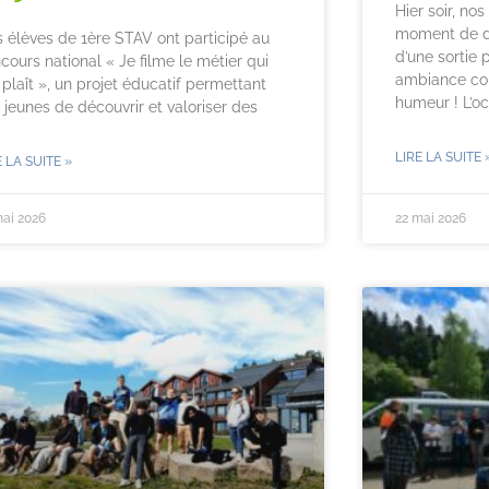
Hier soir, nos
moment de dé
 élèves de 1ère STAV ont participé au
d’une sortie
cours national « Je filme le métier qui
ambiance con
plaît », un projet éducatif permettant
humeur ! L’o
 jeunes de découvrir et valoriser des
LIRE LA SUITE 
E LA SUITE »
mai 2026
22 mai 2026