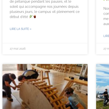
de pétanque pendant les pauses, et le
soleil qui accompagne nos journées depuis
Nos
plusieurs jours, le campus vit pleinement ce
con
début d’été
me 
aux
LIRE LA SUITE »
LIR
27 mai 2026
27 