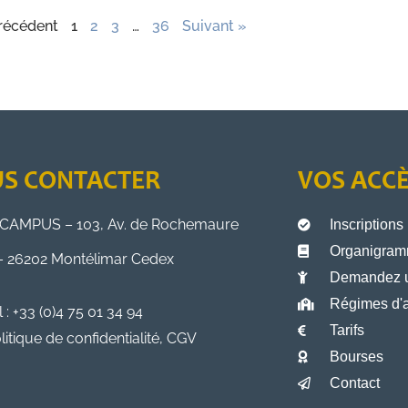
récédent
1
2
3
…
36
Suivant »
S CONTACTER
VOS ACC
CAMPUS – 103, Av. de Rochemaure
Inscriptions
Organigramm
– 26202 Montélimar Cedex
Demandez 
Régimes d'a
l : +33 (0)4 75 01 34 94
Tarifs
litique de confidentialité, CGV
Bourses
Contact