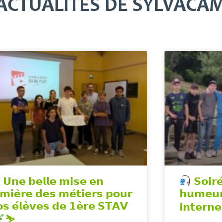
ACTUALITÉS DE SYLVACAM
𝗨𝗻𝗲 𝗯𝗲𝗹𝗹𝗲 𝗺𝗶𝘀𝗲 𝗲𝗻
𝗦𝗼𝗶𝗿
𝗺𝗶𝗲̀𝗿𝗲 𝗱𝗲𝘀 𝗺𝗲́𝘁𝗶𝗲𝗿𝘀 𝗽𝗼𝘂𝗿
𝗵𝘂𝗺𝗲𝘂𝗿
𝘀 𝗲́𝗹𝗲̀𝘃𝗲𝘀 𝗱𝗲 𝟭𝗲̀𝗿𝗲 𝗦𝗧𝗔𝗩
𝗶𝗻𝘁𝗲𝗿𝗻
⛷