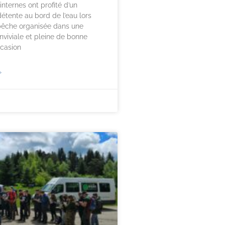
 internes ont profité d’un
tente au bord de l’eau lors
 pêche organisée dans une
viviale et pleine de bonne
ccasion
»