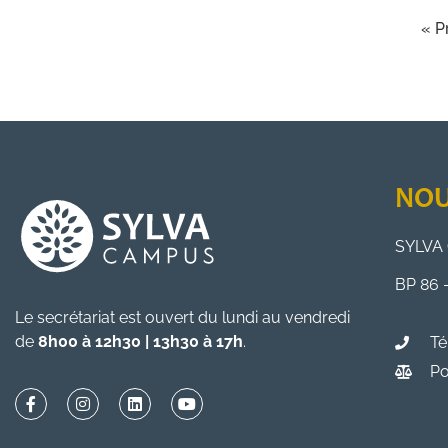
« P
NOU
SYLVA 
BP 86 
Le secrétariat est ouvert du lundi au vendredi
de
8h00 à 12h30 | 13h30 à 17h
.
Té
Po