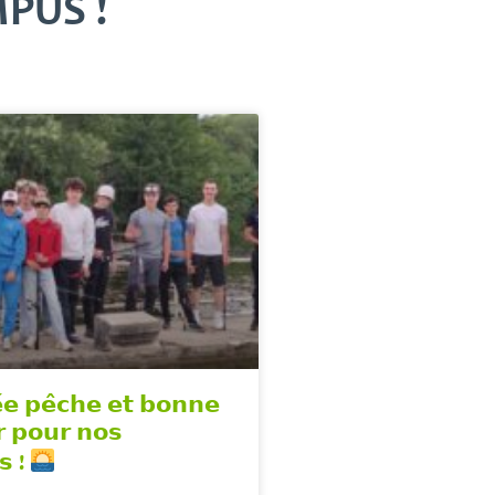
PUS !
́𝗲 𝗽𝗲̂𝗰𝗵𝗲 𝗲𝘁 𝗯𝗼𝗻𝗻𝗲
 𝗽𝗼𝘂𝗿 𝗻𝗼𝘀
𝘀 !