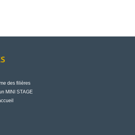
ÈS
e des filières
un MINI STAGE
ccueil