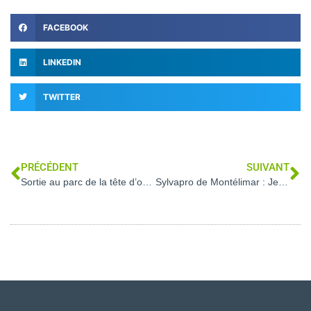
FACEBOOK
LINKEDIN
TWITTER
PRÉCÉDENT
SUIVANT
Sortie au parc de la tête d’or pour les Terminales STAV
Sylvapro de Montélimar : Jean Gilbert parraine la promotion Bachelor Responsable technico-commercial bois