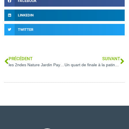
FACEBOOK
LINKEDIN
TWITTER
PRÉCÉDENT
SUIVANT
les 2ndes Nature Jardin Paysage Forêt au collège de La Voulte pour former des éco-délégués
Un quart de finale à la patinoire…