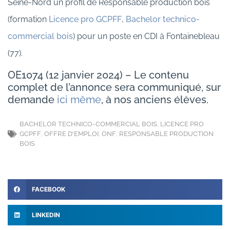
Seine-Nord un profil de Responsable production bois
(formation
Licence pro GCPFF
,
Bachelor technico-
commercial bois
) pour un poste en CDI à Fontainebleau
(77).
OE1074 (12 janvier 2024) – Le contenu
complet de l’annonce sera communiqué, sur
demande
ici même
, à nos anciens élèves.
BACHELOR TECHNICO-COMMERCIAL BOIS
,
LICENCE PRO
GCPFF
,
OFFRE D'EMPLOI
,
ONF
,
RESPONSABLE PRODUCTION
BOIS
FACEBOOK
LINKEDIN