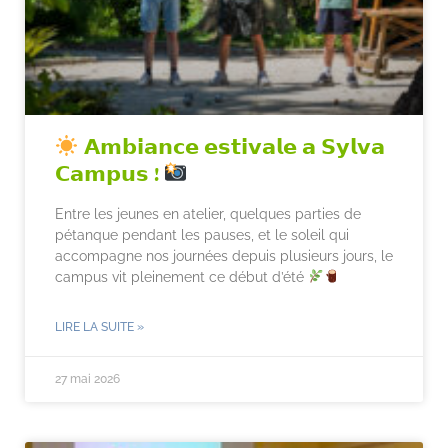
𝗔𝗺𝗯𝗶𝗮𝗻𝗰𝗲 𝗲𝘀𝘁𝗶𝘃𝗮𝗹𝗲 𝗮 𝗦𝘆𝗹𝘃𝗮
𝗖𝗮𝗺𝗽𝘂𝘀 !
Entre les jeunes en atelier, quelques parties de
pétanque pendant les pauses, et le soleil qui
accompagne nos journées depuis plusieurs jours, le
campus vit pleinement ce début d’été
LIRE LA SUITE »
27 mai 2026