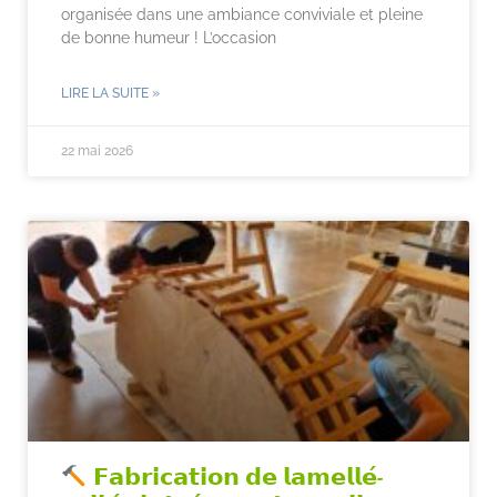
organisée dans une ambiance conviviale et pleine
de bonne humeur ! L’occasion
LIRE LA SUITE »
22 mai 2026
𝗙𝗮𝗯𝗿𝗶𝗰𝗮𝘁𝗶𝗼𝗻 𝗱𝗲 𝗹𝗮𝗺𝗲𝗹𝗹𝗲́-