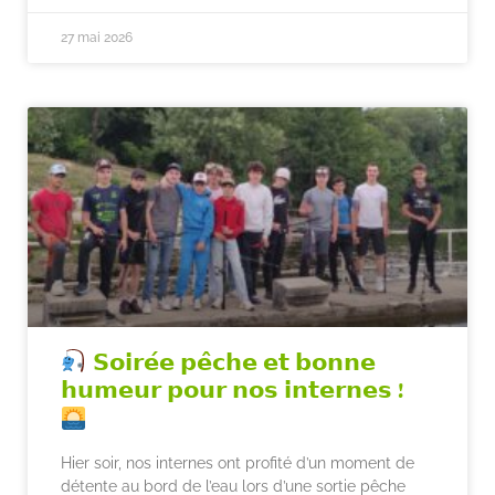
27 mai 2026
𝗦𝗼𝗶𝗿𝗲́𝗲 𝗽𝗲̂𝗰𝗵𝗲 𝗲𝘁 𝗯𝗼𝗻𝗻𝗲
𝗵𝘂𝗺𝗲𝘂𝗿 𝗽𝗼𝘂𝗿 𝗻𝗼𝘀 𝗶𝗻𝘁𝗲𝗿𝗻𝗲𝘀 !
Hier soir, nos internes ont profité d’un moment de
détente au bord de l’eau lors d’une sortie pêche