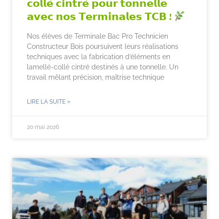
𝗰𝗼𝗹𝗹𝗲́ 𝗰𝗶𝗻𝘁𝗿𝗲́ 𝗽𝗼𝘂𝗿 𝘁𝗼𝗻𝗻𝗲𝗹𝗹𝗲
𝗮𝘃𝗲𝗰 𝗻𝗼𝘀 𝗧𝗲𝗿𝗺𝗶𝗻𝗮𝗹𝗲𝘀 𝗧𝗖𝗕 !
Nos élèves de Terminale Bac Pro Technicien
Constructeur Bois poursuivent leurs réalisations
techniques avec la fabrication d’éléments en
lamellé-collé cintré destinés à une tonnelle. Un
travail mêlant précision, maîtrise technique
LIRE LA SUITE »
20 mai 2026