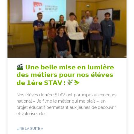
𝗨𝗻𝗲 𝗯𝗲𝗹𝗹𝗲 𝗺𝗶𝘀𝗲 𝗲𝗻 𝗹𝘂𝗺𝗶𝗲̀𝗿𝗲
𝗱𝗲𝘀 𝗺𝗲́𝘁𝗶𝗲𝗿𝘀 𝗽𝗼𝘂𝗿 𝗻𝗼𝘀 𝗲́𝗹𝗲̀𝘃𝗲𝘀
𝗱𝗲 𝟭𝗲̀𝗿𝗲 𝗦𝗧𝗔𝗩 !
⛷
Nos élèves de 1ère STAV ont participé au concours
national « Je filme le métier qui me plaît », un
projet éducatif permettant aux jeunes de découvrir
et valoriser des
LIRE LA SUITE »