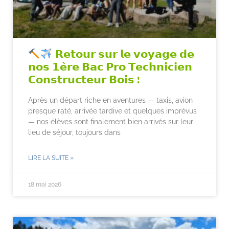
𝗥𝗲𝘁𝗼𝘂𝗿 𝘀𝘂𝗿 𝗹𝗲 𝘃𝗼𝘆𝗮𝗴𝗲 𝗱𝗲
𝗻𝗼𝘀 𝟭𝗲̀𝗿𝗲 𝗕𝗮𝗰 𝗣𝗿𝗼 𝗧𝗲𝗰𝗵𝗻𝗶𝗰𝗶𝗲𝗻
𝗖𝗼𝗻𝘀𝘁𝗿𝘂𝗰𝘁𝗲𝘂𝗿 𝗕𝗼𝗶𝘀 !
Après un départ riche en aventures — taxis, avion
presque raté, arrivée tardive et quelques imprévus
— nos élèves sont finalement bien arrivés sur leur
lieu de séjour, toujours dans
LIRE LA SUITE »
18 mai 2026