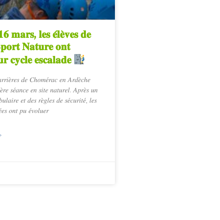
𝟔 𝐦𝐚𝐫𝐬, 𝐥𝐞𝐬 𝐞́𝐥𝐞̀𝐯𝐞𝐬 𝐝𝐞
𝐩𝐨𝐫𝐭 𝐍𝐚𝐭𝐮𝐫𝐞 𝐨𝐧𝐭
𝐮𝐫 𝐜𝐲𝐜𝐥𝐞 𝐞𝐬𝐜𝐚𝐥𝐚𝐝𝐞
𝑎𝑟𝑟𝑖𝑒̀𝑟𝑒𝑠 𝑑𝑒 𝐶ℎ𝑜𝑚𝑒́𝑟𝑎𝑐 𝑒𝑛 𝐴𝑟𝑑𝑒̀𝑐ℎ𝑒
̀𝑟𝑒 𝑠𝑒́𝑎𝑛𝑐𝑒 𝑒𝑛 𝑠𝑖𝑡𝑒 𝑛𝑎𝑡𝑢𝑟𝑒𝑙. 𝐴𝑝𝑟𝑒̀𝑠 𝑢𝑛
𝑙𝑎𝑖𝑟𝑒 𝑒𝑡 𝑑𝑒𝑠 𝑟𝑒̀𝑔𝑙𝑒𝑠 𝑑𝑒 𝑠𝑒́𝑐𝑢𝑟𝑖𝑡𝑒́, 𝑙𝑒𝑠
́𝑒𝑠 𝑜𝑛𝑡 𝑝𝑢 𝑒́𝑣𝑜𝑙𝑢𝑒𝑟
»