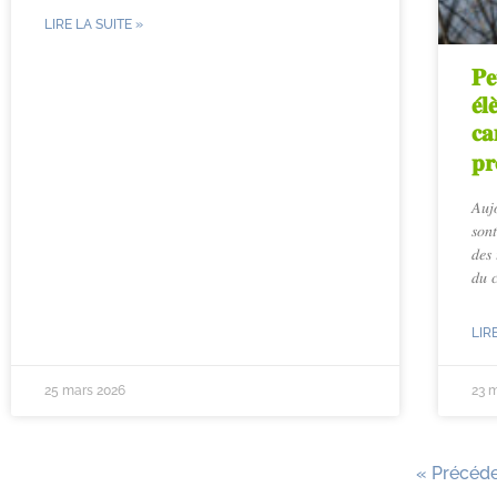
LIRE LA SUITE »
𝐏𝐞
𝐞́
𝐜𝐚
𝐩𝐫
𝐴𝑢𝑗
𝑠𝑜𝑛
𝑑𝑒𝑠 
𝑑𝑢 𝑐
LIR
25 mars 2026
23 
« Précéd