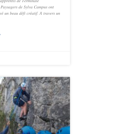
𝑎𝑝𝑝𝑟𝑒𝑛𝑡𝑖𝑠 𝑑𝑒 𝑇𝑒𝑟𝑚𝑖𝑛𝑎𝑙𝑒
 𝑃𝑎𝑦𝑠𝑎𝑔𝑒𝑟𝑠 𝑑𝑒 𝑆𝑦𝑙𝑣𝑎 𝐶𝑎𝑚𝑝𝑢𝑠 𝑜𝑛𝑡
𝑒́ 𝑢𝑛 𝑏𝑒𝑎𝑢 𝑑𝑒́𝑓𝑖 𝑐𝑟𝑒́𝑎𝑡𝑖𝑓. 𝐴̀ 𝑡𝑟𝑎𝑣𝑒𝑟𝑠 𝑢𝑛
»