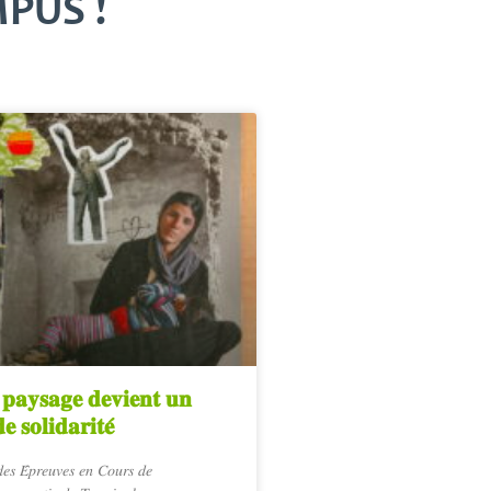
PUS !
𝐩𝐚𝐲𝐬𝐚𝐠𝐞 𝐝𝐞𝐯𝐢𝐞𝐧𝐭 𝐮𝐧
 𝐬𝐨𝐥𝐢𝐝𝐚𝐫𝐢𝐭𝐞́
𝑒𝑠 𝐸́𝑝𝑟𝑒𝑢𝑣𝑒𝑠 𝑒𝑛 𝐶𝑜𝑢𝑟𝑠 𝑑𝑒