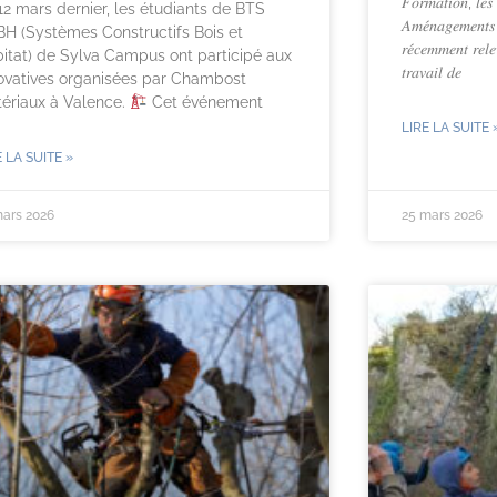
𝐹𝑜𝑟𝑚𝑎𝑡𝑖𝑜𝑛, 𝑙𝑒𝑠 
12 mars dernier, les étudiants de BTS
𝐴𝑚𝑒́𝑛𝑎𝑔𝑒𝑚𝑒𝑛𝑡𝑠
H (Systèmes Constructifs Bois et
𝑟𝑒́𝑐𝑒𝑚𝑚𝑒𝑛𝑡 𝑟𝑒𝑙𝑒
itat) de Sylva Campus ont participé aux
𝑡𝑟𝑎𝑣𝑎𝑖𝑙 𝑑𝑒
ovatives organisées par Chambost
ériaux à Valence.
Cet événement
LIRE LA SUITE 
E LA SUITE »
mars 2026
25 mars 2026