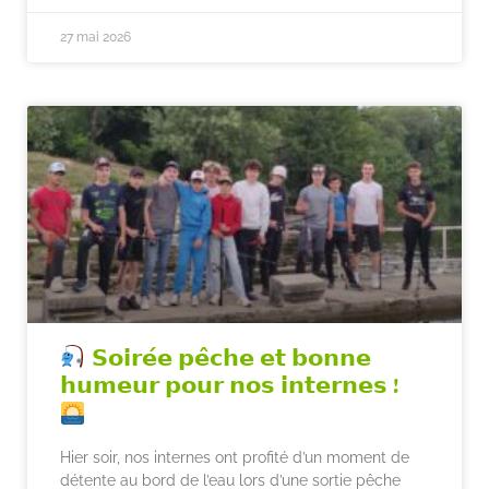
27 mai 2026
𝗦𝗼𝗶𝗿𝗲́𝗲 𝗽𝗲̂𝗰𝗵𝗲 𝗲𝘁 𝗯𝗼𝗻𝗻𝗲
𝗵𝘂𝗺𝗲𝘂𝗿 𝗽𝗼𝘂𝗿 𝗻𝗼𝘀 𝗶𝗻𝘁𝗲𝗿𝗻𝗲𝘀 !
Hier soir, nos internes ont profité d’un moment de
détente au bord de l’eau lors d’une sortie pêche