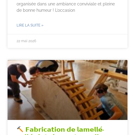
organisée dans une ambiance conviviale et pleine
de bonne humeur ! L’occasion
LIRE LA SUITE »
22 mai 2026
𝗙𝗮𝗯𝗿𝗶𝗰𝗮𝘁𝗶𝗼𝗻 𝗱𝗲 𝗹𝗮𝗺𝗲𝗹𝗹𝗲́-