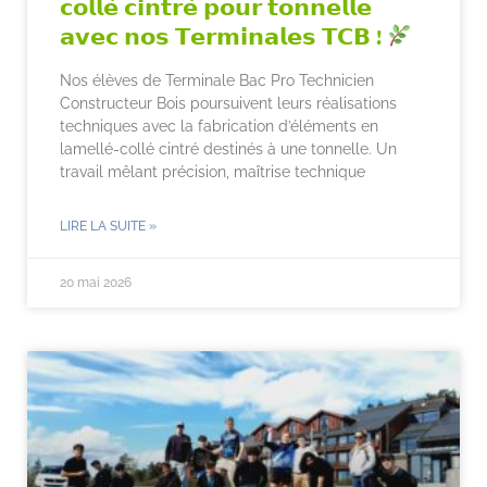
𝗰𝗼𝗹𝗹𝗲́ 𝗰𝗶𝗻𝘁𝗿𝗲́ 𝗽𝗼𝘂𝗿 𝘁𝗼𝗻𝗻𝗲𝗹𝗹𝗲
𝗮𝘃𝗲𝗰 𝗻𝗼𝘀 𝗧𝗲𝗿𝗺𝗶𝗻𝗮𝗹𝗲𝘀 𝗧𝗖𝗕 !
Nos élèves de Terminale Bac Pro Technicien
Constructeur Bois poursuivent leurs réalisations
techniques avec la fabrication d’éléments en
lamellé-collé cintré destinés à une tonnelle. Un
travail mêlant précision, maîtrise technique
LIRE LA SUITE »
20 mai 2026