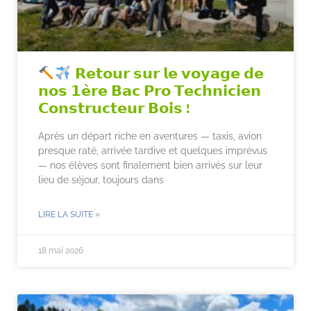
𝗥𝗲𝘁𝗼𝘂𝗿 𝘀𝘂𝗿 𝗹𝗲 𝘃𝗼𝘆𝗮𝗴𝗲 𝗱𝗲
𝗻𝗼𝘀 𝟭𝗲̀𝗿𝗲 𝗕𝗮𝗰 𝗣𝗿𝗼 𝗧𝗲𝗰𝗵𝗻𝗶𝗰𝗶𝗲𝗻
𝗖𝗼𝗻𝘀𝘁𝗿𝘂𝗰𝘁𝗲𝘂𝗿 𝗕𝗼𝗶𝘀 !
Après un départ riche en aventures — taxis, avion
presque raté, arrivée tardive et quelques imprévus
— nos élèves sont finalement bien arrivés sur leur
lieu de séjour, toujours dans
LIRE LA SUITE »
18 mai 2026