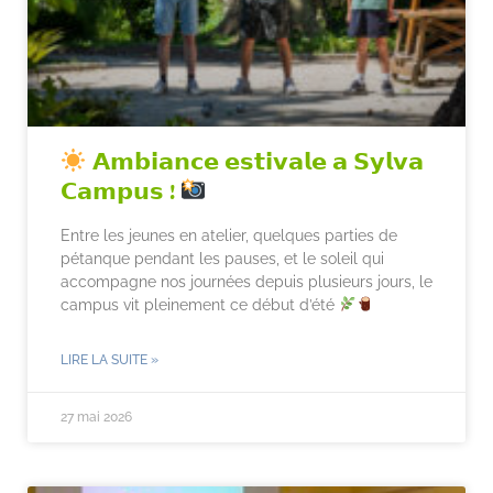
𝗔𝗺𝗯𝗶𝗮𝗻𝗰𝗲 𝗲𝘀𝘁𝗶𝘃𝗮𝗹𝗲 𝗮 𝗦𝘆𝗹𝘃𝗮
𝗖𝗮𝗺𝗽𝘂𝘀 !
Entre les jeunes en atelier, quelques parties de
pétanque pendant les pauses, et le soleil qui
accompagne nos journées depuis plusieurs jours, le
campus vit pleinement ce début d’été
LIRE LA SUITE »
27 mai 2026