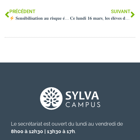
PRÉCÉDENT
SUIVANT
𝐒𝐞𝐧𝐬𝐢𝐛𝐢𝐥𝐢𝐬𝐚𝐭𝐢𝐨𝐧 𝐚𝐮 𝐫𝐢𝐬𝐪𝐮𝐞 𝐞́𝐥𝐞𝐜𝐭𝐫𝐢𝐪𝐮𝐞 𝐩𝐨𝐮𝐫 𝐧𝐨𝐬 𝐓𝐞𝐫𝐦𝐢𝐧𝐚𝐥𝐞𝐬 𝐅𝐨𝐫𝐞̂𝐭
𝐂𝐞 𝐥𝐮𝐧𝐝𝐢 𝟏𝟔 𝐦𝐚𝐫𝐬, 𝐥𝐞𝐬 𝐞́𝐥𝐞̀𝐯𝐞𝐬 𝐝𝐞 𝐥’𝐨𝐩𝐭𝐢𝐨𝐧 𝐒𝐩𝐨𝐫𝐭 𝐍𝐚𝐭𝐮𝐫𝐞 𝐨𝐧𝐭 𝐝𝐞́𝐛𝐮𝐭𝐞́ 𝐥𝐞𝐮𝐫 𝐜𝐲𝐜𝐥𝐞 𝐞𝐬𝐜𝐚𝐥𝐚𝐝𝐞
Le secrétariat est ouvert du lundi au vendredi de
8h00 à 12h30 | 13h30 à 17h
.