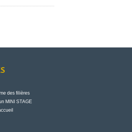
ÈS
e des filières
un MINI STAGE
ccueil