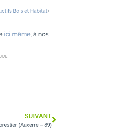
tifs Bois et Habitat
)
de
ici même
, à nos
TUDE
SUIVANT
orestier (Auxerre – 89)