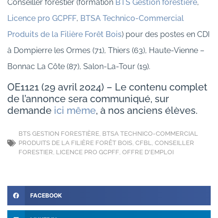
Conseiller forestier (formation
BTS Gestion forestière
,
Licence pro GCPFF
,
BTSA Technico-Commercial
Produits de la Filière Forêt Bois
) pour des postes en CDI
à Dompierre les Ormes (71), Thiers (63), Haute-Vienne –
Bonnac La Côte (87), Salon-La-Tour (19).
OE1121 (29 avril 2024) – Le contenu complet
de l’annonce sera communiqué, sur
demande
ici même
, à nos anciens élèves.
BTS GESTION FORESTIÈRE
,
BTSA TECHNICO-COMMERCIAL
PRODUITS DE LA FILIÈRE FORÊT BOIS
,
CFBL
,
CONSEILLER
FORESTIER
,
LICENCE PRO GCPFF
,
OFFRE D'EMPLOI
FACEBOOK