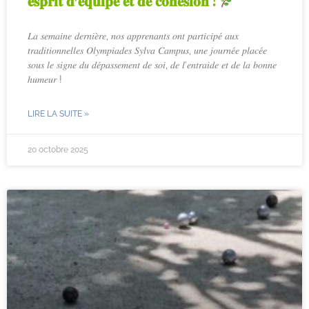
𝐞𝐬𝐩𝐫𝐢𝐭 𝐝’𝐞́𝐪𝐮𝐢𝐩𝐞 𝐞𝐭 𝐝𝐞 𝐜𝐨𝐡𝐞́𝐬𝐢𝐨𝐧 !
𝐿𝑎 𝑠𝑒𝑚𝑎𝑖𝑛𝑒 𝑑𝑒𝑟𝑛𝑖𝑒̀𝑟𝑒, 𝑛𝑜𝑠 𝑎𝑝𝑝𝑟𝑒𝑛𝑎𝑛𝑡𝑠 𝑜𝑛𝑡 𝑝𝑎𝑟𝑡𝑖𝑐𝑖𝑝𝑒́ 𝑎𝑢𝑥
𝑡𝑟𝑎𝑑𝑖𝑡𝑖𝑜𝑛𝑛𝑒𝑙𝑙𝑒𝑠 𝑂𝑙𝑦𝑚𝑝𝑖𝑎𝑑𝑒𝑠 𝑆𝑦𝑙𝑣𝑎 𝐶𝑎𝑚𝑝𝑢𝑠, 𝑢𝑛𝑒 𝑗𝑜𝑢𝑟𝑛𝑒́𝑒 𝑝𝑙𝑎𝑐𝑒́𝑒
𝑠𝑜𝑢𝑠 𝑙𝑒 𝑠𝑖𝑔𝑛𝑒 𝑑𝑢 𝑑𝑒́𝑝𝑎𝑠𝑠𝑒𝑚𝑒𝑛𝑡 𝑑𝑒 𝑠𝑜𝑖, 𝑑𝑒 𝑙’𝑒𝑛𝑡𝑟𝑎𝑖𝑑𝑒 𝑒𝑡 𝑑𝑒 𝑙𝑎 𝑏𝑜𝑛𝑛𝑒
ℎ𝑢𝑚𝑒𝑢𝑟 !
LIRE LA SUITE »
20 octobre 2025