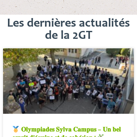
Les dernières actualités
de la 2GT
𝐎𝐥𝐲𝐦𝐩𝐢𝐚𝐝𝐞𝐬 𝐒𝐲𝐥𝐯𝐚 𝐂𝐚𝐦𝐩𝐮𝐬 – 𝐔𝐧 𝐛𝐞𝐥