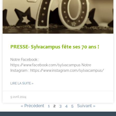
PRESSE- Sylvacampus fête ses 70 ans !
Notre Facebook :
https://www.facebook.com/sylvacampus Notre
Instagram : https://www.instagram.com/sylvacampus/
LIRE LA SUITE »
9 avril 2024
« Précédent
1
2
3
4
5
Suivant »