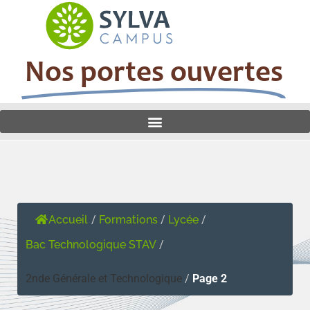
Nos portes ouvertes
Accueil
/
Formations
/
Lycée
/
Bac Technologique STAV
/
2nde Générale et Technologique
/
Page 2