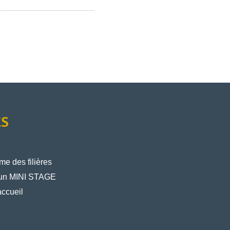
ÈS
e des filières
un MINI STAGE
ccueil