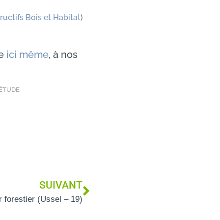
ctifs Bois et Habitat
)
de
ici même
, à nos
'ÉTUDE
SUIVANT
r forestier (Ussel – 19)