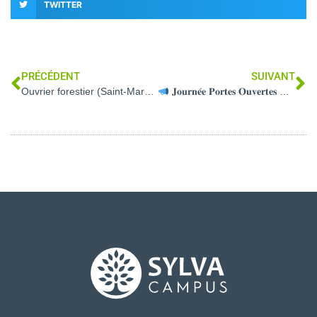
TWITTER
PRÉCÉDENT
SUIVANT
Ouvrier forestier (Saint-Marcellin – 38)
𝐉𝐨𝐮𝐫𝐧𝐞́𝐞 𝐏𝐨𝐫𝐭𝐞𝐬 𝐎𝐮𝐯𝐞𝐫𝐭𝐞𝐬 – 𝐒𝐲𝐥𝐯𝐚 𝐂𝐚𝐦𝐩𝐮𝐬