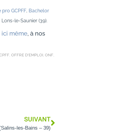
e pro GCPFF
,
Bachelor
 Lons-le-Saunier (39).
e
ici même
, à nos
GCPFF
,
OFFRE D'EMPLOI
,
ONF
,
SUIVANT
(Salins-les-Bains – 39)