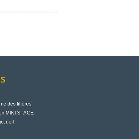
ÈS
e des filières
un MINI STAGE
ccueil