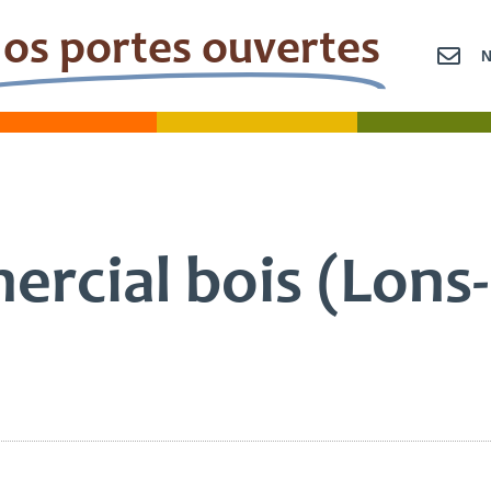
os portes ouvertes
OLLÈGE
LYCÉE
SUPÉRI
rcial bois (Lons-