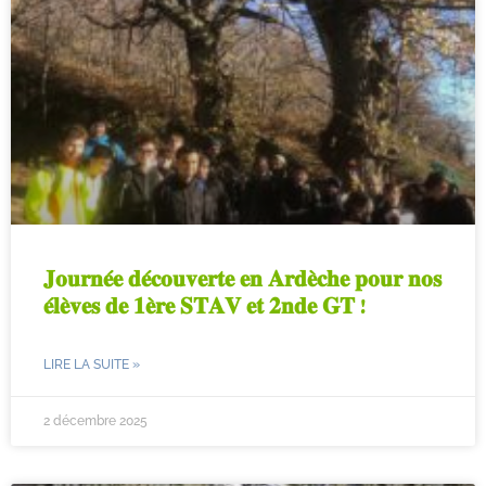
𝐉𝐨𝐮𝐫𝐧𝐞́𝐞 𝐝𝐞́𝐜𝐨𝐮𝐯𝐞𝐫𝐭𝐞 𝐞𝐧 𝐀𝐫𝐝𝐞̀𝐜𝐡𝐞 𝐩𝐨𝐮𝐫 𝐧𝐨𝐬
𝐞́𝐥𝐞̀𝐯𝐞𝐬 𝐝𝐞 𝟏𝐞̀𝐫𝐞 𝐒𝐓𝐀𝐕 𝐞𝐭 𝟐𝐧𝐝𝐞 𝐆𝐓 !
LIRE LA SUITE »
2 décembre 2025