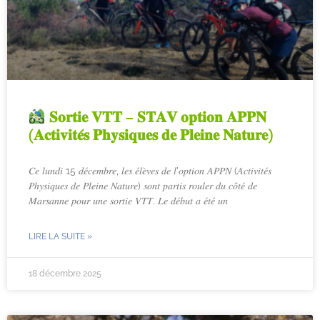
𝐒𝐨𝐫𝐭𝐢𝐞 𝐕𝐓𝐓 – 𝐒𝐓𝐀𝐕 𝐨𝐩𝐭𝐢𝐨𝐧 𝐀𝐏𝐏𝐍
(𝐀𝐜𝐭𝐢𝐯𝐢𝐭𝐞́𝐬 𝐏𝐡𝐲𝐬𝐢𝐪𝐮𝐞𝐬 𝐝𝐞 𝐏𝐥𝐞𝐢𝐧𝐞 𝐍𝐚𝐭𝐮𝐫𝐞)
𝐶𝑒 𝑙𝑢𝑛𝑑𝑖 15 𝑑𝑒́𝑐𝑒𝑚𝑏𝑟𝑒, 𝑙𝑒𝑠 𝑒́𝑙𝑒̀𝑣𝑒𝑠 𝑑𝑒 𝑙’𝑜𝑝𝑡𝑖𝑜𝑛 𝐴𝑃𝑃𝑁 (𝐴𝑐𝑡𝑖𝑣𝑖𝑡𝑒́𝑠
𝑃ℎ𝑦𝑠𝑖𝑞𝑢𝑒𝑠 𝑑𝑒 𝑃𝑙𝑒𝑖𝑛𝑒 𝑁𝑎𝑡𝑢𝑟𝑒) 𝑠𝑜𝑛𝑡 𝑝𝑎𝑟𝑡𝑖𝑠 𝑟𝑜𝑢𝑙𝑒𝑟 𝑑𝑢 𝑐𝑜̂𝑡𝑒́ 𝑑𝑒
𝑀𝑎𝑟𝑠𝑎𝑛𝑛𝑒 𝑝𝑜𝑢𝑟 𝑢𝑛𝑒 𝑠𝑜𝑟𝑡𝑖𝑒 𝑉𝑇𝑇. 𝐿𝑒 𝑑𝑒́𝑏𝑢𝑡 𝑎 𝑒́𝑡𝑒́ 𝑢𝑛
LIRE LA SUITE »
18 décembre 2025