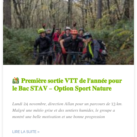
𝐏𝐫𝐞𝐦𝐢𝐞̀𝐫𝐞 𝐬𝐨𝐫𝐭𝐢𝐞 𝐕𝐓𝐓 𝐝𝐞 𝐥’𝐚𝐧𝐧𝐞́𝐞 𝐩𝐨𝐮𝐫
𝐥𝐞 𝐁𝐚𝐜 𝐒𝐓𝐀𝐕 – 𝐎𝐩𝐭𝐢𝐨𝐧 𝐒𝐩𝐨𝐫𝐭 𝐍𝐚𝐭𝐮𝐫𝐞
𝐿𝑢𝑛𝑑𝑖 24 𝑛𝑜𝑣𝑒𝑚𝑏𝑟𝑒, 𝑑𝑖𝑟𝑒𝑐𝑡𝑖𝑜𝑛 𝐴𝑙𝑙𝑎𝑛 𝑝𝑜𝑢𝑟 𝑢𝑛 𝑝𝑎𝑟𝑐𝑜𝑢𝑟𝑠 𝑑𝑒 13 𝑘𝑚.
𝑀𝑎𝑙𝑔𝑟𝑒́ 𝑢𝑛𝑒 𝑚𝑒́𝑡𝑒́𝑜 𝑔𝑟𝑖𝑠𝑒 𝑒𝑡 𝑑𝑒𝑠 𝑠𝑒𝑛𝑡𝑖𝑒𝑟𝑠 ℎ𝑢𝑚𝑖𝑑𝑒𝑠, 𝑙𝑒 𝑔𝑟𝑜𝑢𝑝𝑒 𝑎
𝑚𝑜𝑛𝑡𝑟𝑒́ 𝑢𝑛𝑒 𝑏𝑒𝑙𝑙𝑒 𝑚𝑜𝑡𝑖𝑣𝑎𝑡𝑖𝑜𝑛 𝑒𝑡 𝑢𝑛𝑒 𝑏𝑜𝑛𝑛𝑒 𝑝𝑟𝑜𝑔𝑟𝑒𝑠𝑠𝑖𝑜𝑛
LIRE LA SUITE »