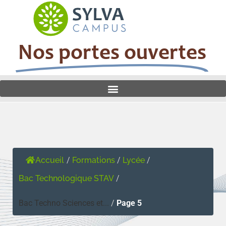
Nos portes ouvertes
Accueil
/
Formations
/
Lycée
/
Bac Technologique STAV
/
Bac Techno Sciences et...
/
Page 5