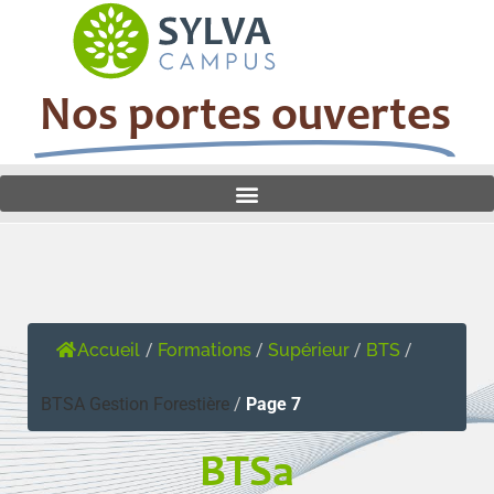
Nos portes ouvertes
Accueil
/
Formations
/
Supérieur
/
BTS
/
BTSA Gestion Forestière
/
Page 7
BTSa