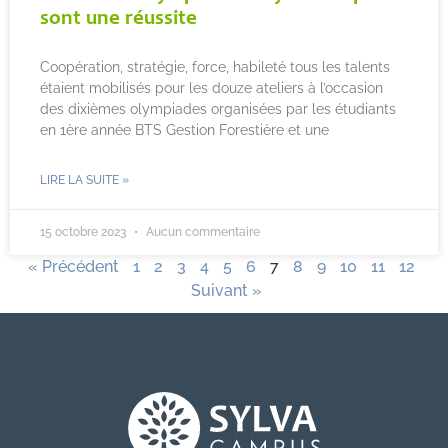
sont une réussite
Coopération, stratégie, force, habileté tous les talents
étaient mobilisés pour les douze ateliers à l’occasion
des dixièmes olympiades organisées par les étudiants
en 1ère année BTS Gestion Forestière et une
LIRE LA SUITE »
15 octobre 2023
Aucun commentaire
« Précédent
1
2
3
4
5
6
7
8
9
10
11
12
Suivant »